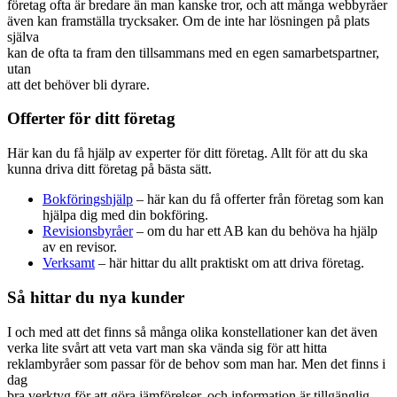
företag ofta är bredare än man kanske tror, och att många webbyråer
även kan framställa trycksaker. Om de inte har lösningen på plats
själva
kan de ofta ta fram den tillsammans med en egen samarbetspartner,
utan
att det behöver bli dyrare.
Offerter för ditt företag
Här kan du få hjälp av experter för ditt företag. Allt för att du ska
kunna driva ditt företag på bästa sätt.
Bokföringshjälp
– här kan du få offerter från företag som kan
hjälpa dig med din bokföring.
Revisionsbyråer
– om du har ett AB kan du behöva ha hjälp
av en revisor.
Verksamt
– här hittar du allt praktiskt om att driva företag.
Så hittar du nya kunder
I och med att det finns så många olika konstellationer kan det även
verka lite svårt att veta vart man ska vända sig för att hitta
reklambyråer som passar för de behov som man har. Men det finns i
dag
bra verktyg för att göra jämförelser, och information är tillgänglig