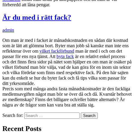
förberedd att låna pengar.
Är du med i rätt fack?
admin
Om man är med i facket är månadskostnaden en sådan där kostnad
som är lätt att glömma bort. Byter man jobb så kanske man inte ens
reflekterar över om
vilket fackförbund
man är med i och om det
passar för ens nya tjänst. Att
byta fack
är en relativt enkel process
och det finns flera sidor på nätet som hjälper en om man är osäker på
vilket förbund man bör välja, vad de kan göra för en inom sin sektor
och vilka fördelar som finns med respektive fack. På den här sajten
kan du enkelt se hur du byter fack och få tips vilka som passar för
ditt yrkesområde.
Precis som med många andra fasta månadskostnader är den fackliga
medlemsavgiften något man bör se över då och då. Kvarstår behovet
av medlemskap? Finns det billigare och/eller bättre alternativ? Är
några av de frågor som kan vara bra att ställa sig.
Search for:
Recent Posts