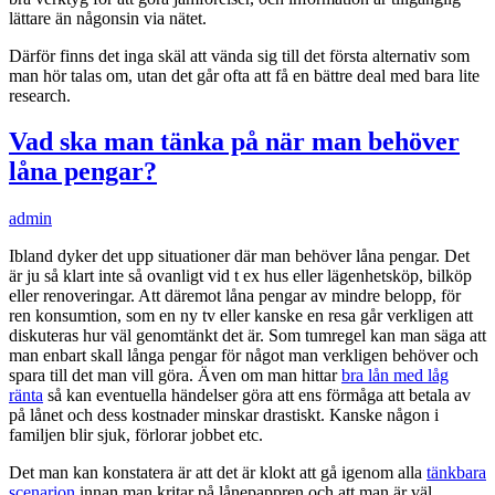
lättare än någonsin via nätet.
Därför finns det inga skäl att vända sig till det första alternativ som
man hör talas om, utan det går ofta att få en bättre deal med bara lite
research.
Vad ska man tänka på när man behöver
låna pengar?
admin
Ibland dyker det upp situationer där man behöver låna pengar. Det
är ju så klart inte så ovanligt vid t ex hus eller lägenhetsköp, bilköp
eller renoveringar. Att däremot låna pengar av mindre belopp, för
ren konsumtion, som en ny tv eller kanske en resa går verkligen att
diskuteras hur väl genomtänkt det är. Som tumregel kan man säga att
man enbart skall långa pengar för något man verkligen behöver och
spara till det man vill göra. Även om man hittar
bra lån med låg
ränta
så kan eventuella händelser göra att ens förmåga att betala av
på lånet och dess kostnader minskar drastiskt. Kanske någon i
familjen blir sjuk, förlorar jobbet etc.
Det man kan konstatera är att det är klokt att gå igenom alla
tänkbara
scenarion
innan man kritar på lånepappren och att man är väl